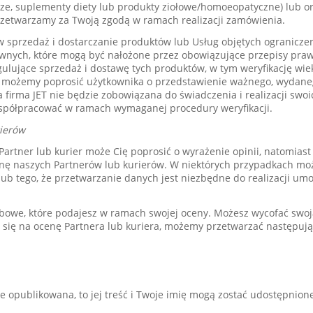
ze, suplementy diety lub produkty ziołowe/homoeopatyczne) lub ori
zetwarzamy za Twoją zgodą w ramach realizacji zamówienia.
sprzedaż i dostarczanie produktów lub Usług objętych ograniczen
wnych, które mogą być nałożone przez obowiązujące przepisy pr
gulujące sprzedaż i dostawę tych produktów, w tym weryfikację wie
u możemy poprosić użytkownika o przedstawienie ważnego, wydane
firma JET nie będzie zobowiązana do świadczenia i realizacji swoic
współpracować w ramach wymaganej procedury weryfikacji.
rierów
Partner lub kurier może Cię poprosić o wyrażenie opinii, natomias
enę naszych Partnerów lub kurierów. W niektórych przypadkach mo
lub tego, że przetwarzanie danych jest niezbędne do realizacji um
bowe, które podajesz w ramach swojej oceny. Możesz wycofać swoją
sz się na ocenę Partnera lub kuriera, możemy przetwarzać następu
ie opublikowana, to jej treść i Twoje imię mogą zostać udostępnio