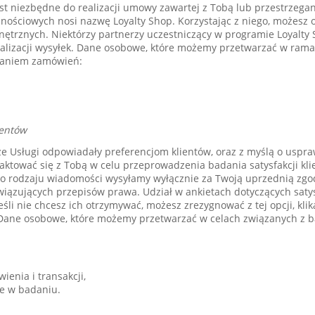
st niezbędne do realizacji umowy zawartej z Tobą lub przestrzegan
nościowych nosi nazwę Loyalty Shop. Korzystając z niego, możesz 
nętrznych. Niektórzy partnerzy uczestniczący w programie Loyalt
alizacji wysyłek. Dane osobowe, które możemy przetwarzać w rama
yłaniem zamówień:
ientów
ze Usługi odpowiadały preferencjom klientów, oraz z myślą o uspr
aktować się z Tobą w celu przeprowadzenia badania satysfakcji kli
go rodzaju wiadomości wysyłamy wyłącznie za Twoją uprzednią zgodą
zujących przepisów prawa. Udział w ankietach dotyczących satysfa
eśli nie chcesz ich otrzymywać, możesz zrezygnować z tej opcji, kli
Dane osobowe, które możemy przetwarzać w celach związanych z b
enia i transakcji,
e w badaniu.