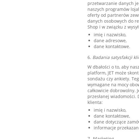
przetwarzanie danych je
naszych programów lojal
oferty od partnerów zew
danych osobowych do re
Shop i w związku z wys
imię i nazwisko,
dane adresowe,
dane kontaktowe.
6.
Badania satysfakcji kl
W dbałości o to, aby nas
platform, JET może skont
sondażu czy ankiety. Te
wymagane na mocy obowią
całkowicie dobrowolny. J
przesłanej wiadomości. 
klienta:
imię i nazwisko,
dane kontaktowe,
dane dotyczące zamówi
informacje przekazan
7.
Marketing