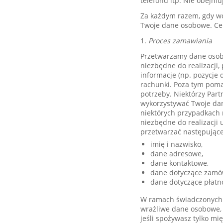
telefonu itp. Nie obejm
Za każdym razem, gdy wc
Twoje dane osobowe. Cel
1.
Proces zamawiania
Przetwarzamy dane osobo
niezbędne do realizacji
informacje (np. pozycje
rachunki. Poza tym poma
potrzeby. Niektórzy Part
wykorzystywać Twoje dan
niektórych przypadkach 
niezbędne do realizacji
przetwarzać następując
imię i nazwisko,
dane adresowe,
dane kontaktowe,
dane dotyczące zamówi
dane dotyczące płatno
W ramach świadczonych 
wrażliwe dane osobowe, t
jeśli spożywasz tylko mi