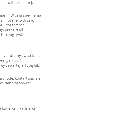
entacji seksualnej.
iami. W celu spełnienia
awa, możemy wdrożyć
ku i tożsamości
go przez rząd
h Usług, jeśli
t my możemy zwrócić się
żemy działać na
owy zawartej z Tobą lub
 zgodę, kontaktując się
jące dane osobowe:
ne kurierom, Partnerom