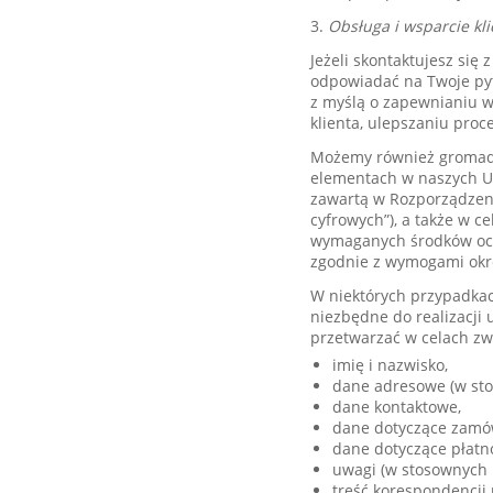
3.
Obsługa i wsparcie kli
Jeżeli skontaktujesz si
odpowiadać na Twoje py
z myślą o zapewnianiu w
klienta, ulepszaniu pro
Możemy również gromadzi
elementach w naszych Usł
zawartą w Rozporządzeni
cyfrowych”), a także w 
wymaganych środków och
zgodnie z wymogami okr
W niektórych przypadkac
niezbędne do realizacji
przetwarzać w celach zw
imię i nazwisko,
dane adresowe (w st
dane kontaktowe,
dane dotyczące zamówi
dane dotyczące płatn
uwagi (w stosownych 
treść korespondencji 