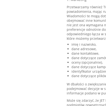
Przetwarzamy również Tw
powiadomienia, mając na
Wiadomości te mogą dotyc
obejmować inne komunik
nie jest ona wymagana n
preferencje odnośnie do
odpowiedniego łącza w s
które możemy przetwarz
imię i nazwisko,
dane adresowe,
dane kontaktowe,
dane dotyczące zamówi
oceny (opcjonalnie),
dane dotyczące kampan
identyfikator urządze
dane dotyczące plików
W dbałości o zwiększani
podejmować decyzje w s
informacje podano w pun
Może się zdarzyć, że JE
podmiotów zewnętrznych