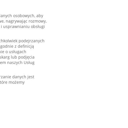
 danych osobowych, aby
we, nagrywając rozmowy,
 i usprawnianiu obsługi
chkolwiek podejrzanych
godnie z definicją
ie o usługach
skarg lub podjęcia
iem naszych Usług
rzanie danych jest
 które możemy