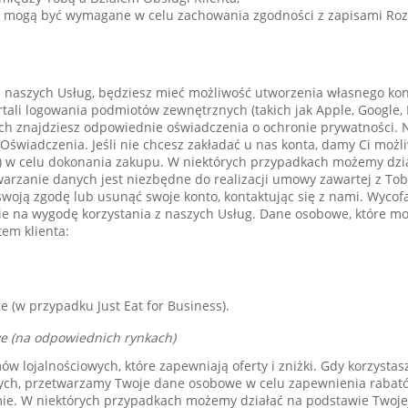
óre mogą być wymagane w celu zachowania zgodności z zapisami Ro
ć z naszych Usług, będziesz mieć możliwość utworzenia własnego k
rtali logowania podmiotów zewnętrznych (takich jak Apple, Google,
ych znajdziesz odpowiednie oświadczenia o ochronie prywatności. N
Oświadczenia. Jeśli nie chcesz zakładać u nas konta, damy Ci możl
) w celu dokonania zakupu. W niektórych przypadkach możemy dzi
warzanie danych jest niezbędne do realizacji umowy zawartej z To
woją zgodę lub usunąć swoje konto, kontaktując się z nami. Wycofa
e na wygodę korzystania z naszych Usług. Dane osobowe, które m
em klienta:
e (w przypadku Just Eat for Business).
we (na odpowiednich rynkach)
mów lojalnościowych, które zapewniają oferty i zniżki. Gdy korzysta
ych, przetwarzamy Twoje dane osobowe w celu zapewnienia rabató
. W niektórych przypadkach możemy działać na podstawie Twojej 