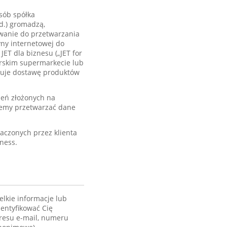
sób spółka
td.) gromadzą,
owanie do przetwarzania
yny internetowej do
JET dla biznesu („JET for
nerskim supermarkecie lub
eruje dostawę produktów
eń złożonych na
ziemy przetwarzać dane
aczonych przez klienta
ness.
lkie informacje lub
dentyfikować Cię
adresu e-mail, numeru