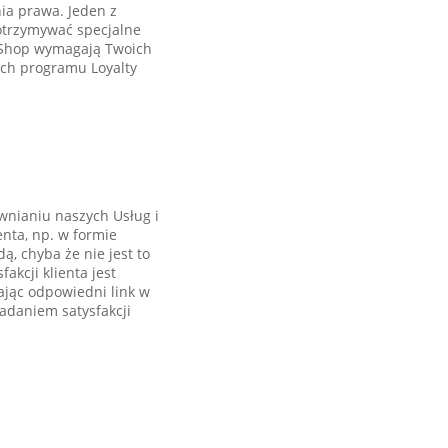
ia prawa. Jeden z
otrzymywać specjalne
y Shop wymagają Twoich
ch programu Loyalty
awnianiu naszych Usług i
enta, np. w formie
, chyba że nie jest to
kcji klienta jest
kając odpowiedni link w
adaniem satysfakcji