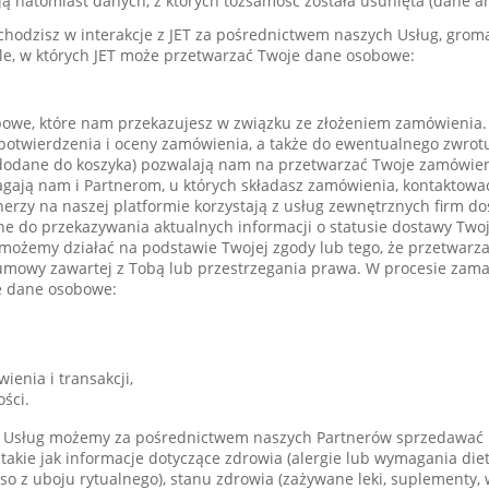
ują natomiast danych, z których tożsamość została usunięta (dane 
hodzisz w interakcje z JET za pośrednictwem naszych Usług, gro
e, w których JET może przetwarzać Twoje dane osobowe:
we, które nam przekazujesz w związku ze złożeniem zamówienia. 
, potwierdzenia i oceny zamówienia, a także do ewentualnego zwro
 dodane do koszyka) pozwalają nam na przetwarzać Twoje zamówien
gają nam i Partnerom, u których składasz zamówienia, kontaktować
nerzy na naszej platformie korzystają z usług zewnętrznych firm d
e do przekazywania aktualnych informacji o statusie dostawy Tw
możemy działać na podstawie Twojej zgody lub tego, że przetwarza
 umowy zawartej z Tobą lub przestrzegania prawa. W procesie za
e dane osobowe:
enia i transakcji,
ści.
Usług możemy za pośrednictwem naszych Partnerów sprzedawać 
akie jak informacje dotyczące zdrowia (alergie lub wymagania diet
ęso z uboju rytualnego), stanu zdrowia (zażywane leki, suplementy