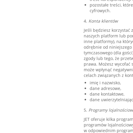
pozostałe treści, kt
cyfrowych.
4.
Konta klientów
Jeśli będziesz korzysta
naszych platform lub po
inne platformy), na któr
odrębnie od niniejszego 
tymczasowego (dla gości
zgody lub tego, że przet
prawa. Możesz wycofać s
może wpłynąć negatywni
celach związanych z kont
imię i nazwisko,
dane adresowe,
dane kontaktowe,
dane uwierzytelniając
5.
Programy lojalnościo
JET oferuje kilka progra
programów lojalnościow
w odpowiednim programie