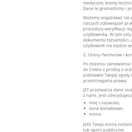
medyczne, kremy lecznic
Dane te gromadzimy i pr
Możemy angażować się w 
naszych zobowiązań pra
procedury weryfikacji re
użytkownika. W tym cel
dokumentu tożsamości, a 
użytkownik nie będzie 
2.
Oceny Partnerów i ku
Po złożeniu zamówienia 
do Ciebie z prośbą o oc
podstawie Twojej zgody 
przestrzegania prawa.
JET przetwarza dane oso
z nami. Jeśli zdecyduje
imię i nazwisko,
dane kontaktowe,
ocena.
Jeśli Twoja ocena zostan
lub opinii publicznej.