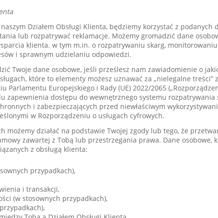
enta
ę z naszym Działem Obsługi Klienta, będziemy korzystać z podanych
tania lub rozpatrywać reklamacje. Możemy gromadzić dane osobo
sparcia klienta. w tym m.in. o rozpatrywaniu skarg, monitorowaniu
cesów i sprawnym udzielaniu odpowiedzi.
ć Twoje dane osobowe, jeśli prześlesz nam zawiadomienie o jaki
ugach, które to elementy możesz uznawać za „nielegalne treści” z
u Parlamentu Europejskiego i Rady (UE) 2022/2065 („Rozporządzen
celu zapewnienia dostępu do wewnętrznego systemu rozpatrywania 
ronnych i zabezpieczających przed niewłaściwym wykorzystywan
eślonymi w Rozporządzeniu o usługach cyfrowych.
h możemy działać na podstawie Twojej zgody lub tego, że przetwa
 umowy zawartej z Tobą lub przestrzegania prawa. Dane osobowe,
iązanych z obsługą klienta:
osownych przypadkach),
enia i transakcji,
ości (w stosownych przypadkach),
przypadkach),
między Tobą a Działem Obsługi Klienta,