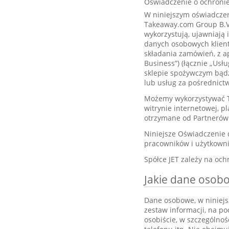
Oświadczenie o ochronie
W niniejszym oświadczen
Takeaway.com Group B.V. 
wykorzystują, ujawniają
danych osobowych klientó
składania zamówień, z apl
Business”) (łącznie „Usł
sklepie spożywczym bądź
lub usług za pośrednict
Możemy wykorzystywać T
witrynie internetowej, p
otrzymane od Partnerów
Niniejsze Oświadczenie 
pracowników i użytkownik
Spółce JET zależy na och
Jakie dane osob
Dane osobowe, w niniejs
zestaw informacji, na po
osobiście, w szczególnoś