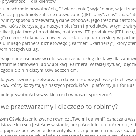
 prywatności – dla klientów
iu o ochronie prywatności („Oświadczenie”) wyjaśniono, w jaki spo
oraz jej podmioty zależne i powiązane („JET”, „my”, „nas”, „nasz” i
 i w inny sposób przetwarzają dane osobowe. Jego treść ma zastos
w, którzy korzystają z naszych platform i produktów, w tym z witr
ikacji, platformy i produktów, platformy JET, produktów JET i usług 
ugi”) celem składania zamówień w restauracji partnerskiej, w part
 u innego partnera biznesowego („Partner”, „Partnerzy”), który of
wem naszych Usług.
woje dane osobowe w celu świadczenia usług dostawy dla zamówi
latformie zamówień lub w aplikacji Partnera. W takiej sytuacji będ
 zgodnie z niniejszym Oświadczeniem.
dotyczy również przetwarzania danych osobowych wszystkich wyzn
ów, którzy korzystają z naszych produktów i platformy JET for Busi
ronie prywatności wszystkich osób w naszej społeczności.
owe przetwarzamy i dlaczego to robimy?
zym Oświadczeniu zwane również „Twoimi danymi”, oznaczają wsze
dstawie których jesteśmy w stanie, bezpośrednio lub pośrednio, zi
ci poprzez odniesienie do identyfikatora, np. imienia i nazwiska, 