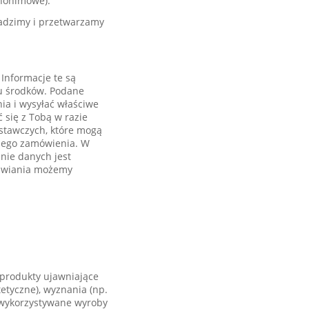
anonimowe).
madzimy i przetwarzamy
Informacje te są
tu środków. Podane
ia i wysyłać właściwe
 się z Tobą w razie
ostawczych, które mogą
ojego zamówienia. W
nie danych jest
mawiania możemy
produkty ujawniające
etyczne), wyznania (np.
, wykorzystywane wyroby