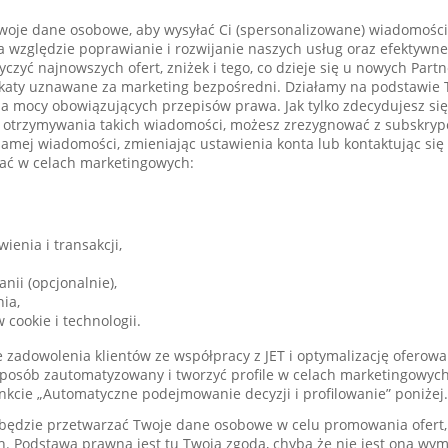
oje dane osobowe, aby wysyłać Ci (spersonalizowane) wiadomości
 względzie poprawianie i rozwijanie naszych usług oraz efektywne
zyć najnowszych ofert, zniżek i tego, co dzieje się u nowych Part
aty uznawane za marketing bezpośredni. Działamy na podstawie T
a mocy obowiązujących przepisów prawa. Jak tylko zdecydujesz się
 otrzymywania takich wiadomości, możesz zrezygnować z subskrypcj
amej wiadomości, zmieniając ustawienia konta lub kontaktując się
ać w celach marketingowych:
enia i transakcji,
ii (opcjonalnie),
nia,
 cookie i technologii.
e zadowolenia klientów ze współpracy z JET i optymalizację ofero
posób zautomatyzowany i tworzyć profile w celach marketingowyc
kcie „Automatyczne podejmowanie decyzji i profilowanie” poniżej.
T będzie przetwarzać Twoje dane osobowe w celu promowania ofert,
. Podstawą prawną jest tu Twoja zgoda, chyba że nie jest ona w